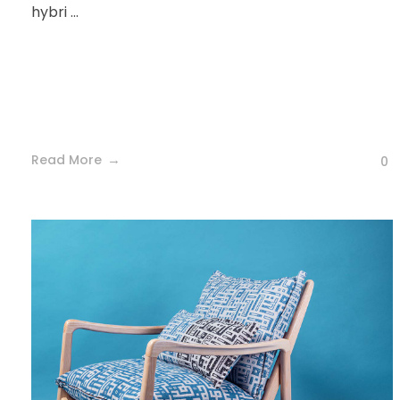
hybri ...
Read More
0