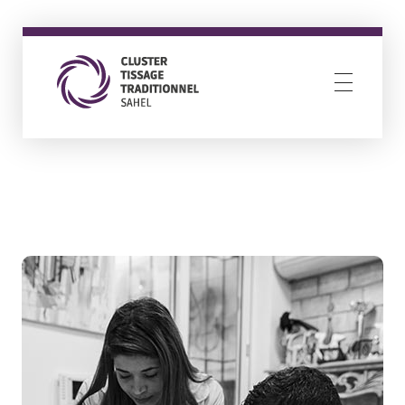
Cluster Tissage Traditionnel Sahel
Resilience through creativity